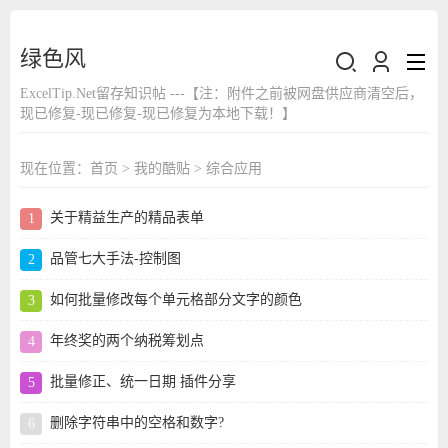
绿色风
ExcelTip.Net留存知识帖 ---【注：附件之前被网盘供应商清空后，
现已修复-现已修复-现已修复为本地下载！】
现在位置：
首页
>
我的酷贴
>
综合应用
关于精益生产的精品表单
品管七大手法-控制图
如何批量修改每个单元格部分文字的颜色
年终奖的两个纳税筹划点
批量修正、统一日期 插件分享
删除字符串中的空格和数字?