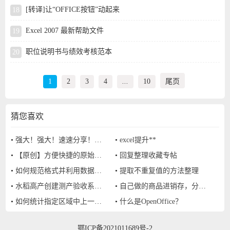
[转译]让“OFFICE按钮”动起来
Excel 2007 最新帮助文件
职位说明书与绩效考核范本
1
2
3
4
...
10
尾页
猜您喜欢
•
强大！强大！速速分享！Excel快捷方式集锦
•
excel提升**
•
【原创】方便快捷的原始凭证录入表1.0
•
回复整理收藏专帖
•
如何规范格式并利用数据透视表对比数据差异
•
提取不重复值的方法整理
•
水稻高产创建测产验收系统——全自动化建表、计算、抽样
•
自己做的商品进销存，分享给大家
•
如何统计指定区域中上一行为指定颜色下一行为红色的单元格数量呢？
•
什么是OpenOffice？
鄂ICP备2021011689号-2