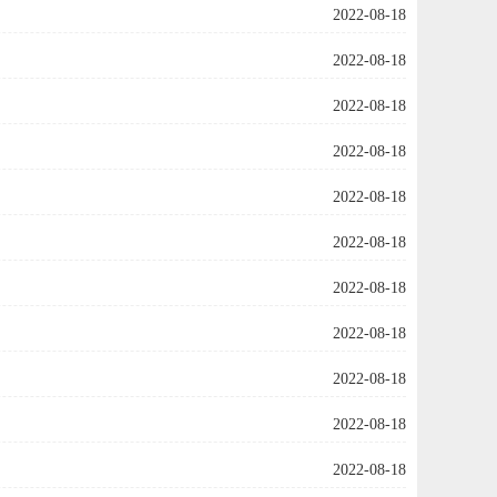
2022-08-18
2022-08-18
2022-08-18
2022-08-18
2022-08-18
2022-08-18
2022-08-18
2022-08-18
2022-08-18
2022-08-18
2022-08-18