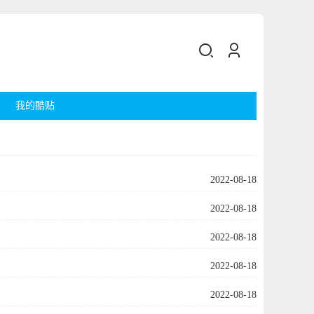
我的酷贴
2022-08-18
2022-08-18
2022-08-18
2022-08-18
2022-08-18