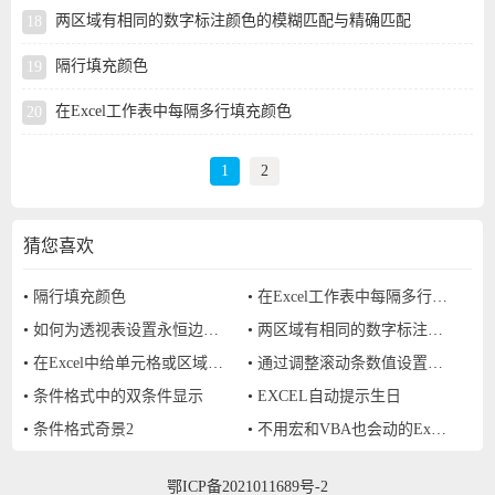
两区域有相同的数字标注颜色的模糊匹配与精确匹配
隔行填充颜色
在Excel工作表中每隔多行填充颜色
1
2
猜您喜欢
•
隔行填充颜色
•
在Excel工作表中每隔多行填充颜色
•
如何为透视表设置永恒边框效果（智能添加边框）？
•
两区域有相同的数字标注颜色的模糊匹配与精确匹配
•
在Excel中给单元格或区域设置密码
•
通过调整滚动条数值设置数据条动态变化
•
条件格式中的双条件显示
•
EXCEL自动提示生日
•
条件格式奇景2
•
不用宏和VBA也会动的Excel单元格
鄂ICP备2021011689号-2