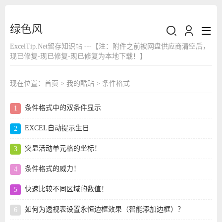
绿色风
ExcelTip.Net留存知识帖 ---【注：附件之前被网盘供应商清空后，
现已修复-现已修复-现已修复为本地下载！】
现在位置：
首页
>
我的酷贴
>
条件格式
条件格式中的双条件显示
EXCEL自动提示生日
突显活动单元格的坐标！
条件格式的威力！
快速比较不同区域的数值！
如何为透视表设置永恒边框效果（智能添加边框）？