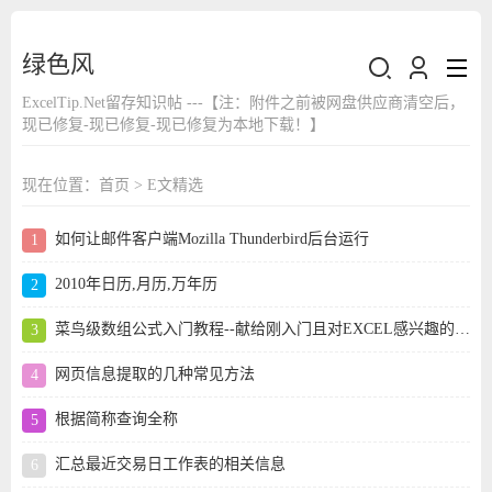
绿色风
ExcelTip.Net留存知识帖 ---【注：附件之前被网盘供应商清空后，
现已修复-现已修复-现已修复为本地下载！】
现在位置：
首页
>
E文精选
如何让邮件客户端Mozilla Thunderbird后台运行
2010年日历,月历,万年历
菜鸟级数组公式入门教程--献给刚入门且对EXCEL感兴趣的朋友
网页信息提取的几种常见方法
根据简称查询全称
汇总最近交易日工作表的相关信息