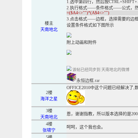
1.选中第四行，然后按CTRL+SHIFT
2.执行格式——条件格式——公式，
=($A4<>"")*(A$4<>"")
3.点击格式——边框，选择需要的边
楼主
设置条件格式如下图所示
天南地北
附上动画和附件
该帖已经同步到 天南地北的微博
永恒边框.rar
OFFICE2010中这个问题已经解决
2楼
海洋之星
3楼
恩，谢谢指教，所以版本选择的是200
天南地北
4楼
呵呵，这个我也会。
张啸宁
5楼