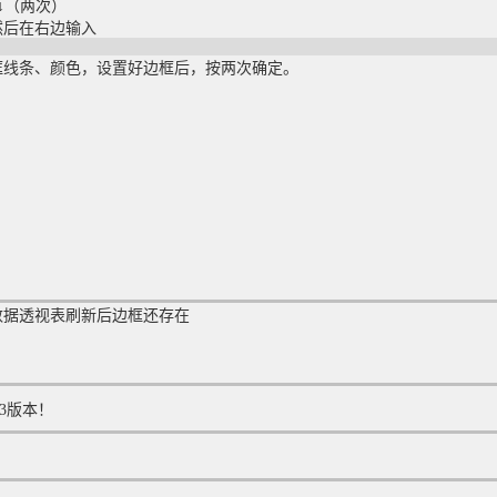
+↓（两次）
然后在右边输入
框线条、颜色，设置好边框后，按两次确定。
了,数据透视表刷新后边框还存在
3版本！