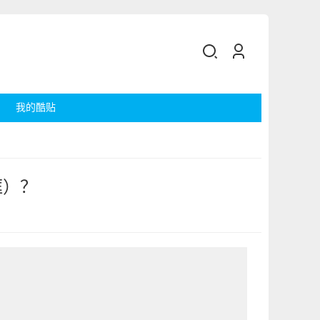
我的酷贴
框）？