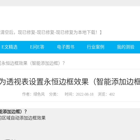
盘供应商清空后，现已修复-现已修复-现已修复为本地下载！】
E文精选
E问E答
电子图书
行业案例
我的测验
置永恒边框效果（智能添加边框）？
为透视表设置永恒边框效果（智能添加边
作者：
绿色风
分类：
时间：2022-08-18
浏览：402
能添加边框）？
的区域自动添加边框效果