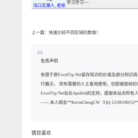
学习学习~~
沌口无潮人_老徐
上一篇：
快速比较不同区域的数值！
免责声明
有感于原ExcelTip.Net留存知识的价值及部分知识具
行展示， 供有需要的人士查询使用，也慰缅曾经的
ExcelTip.Net站长Apolloh的支持，感谢本站点所
------本人网名**KevinChengCW（QQ:1210618015
猜您喜欢