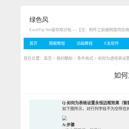
绿色风
ExcelTip.Net留存知识帖 ---【注：附件之前被网
首页
图解教程
动画教程
E友软件
现在位置：
首页
>
我的酷贴
>
条件格式
> 如何为透视表设
如何
Q:如何为表格设置永恒边框效果（智
如下图所示，对行列字段不为空所在
A:步骤