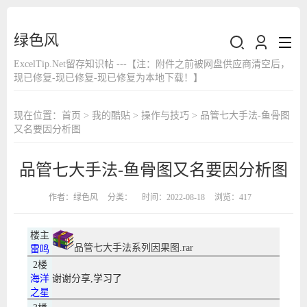
绿色风
ExcelTip.Net留存知识帖 ---【注：附件之前被网盘供应商清空后，
现已修复-现已修复-现已修复为本地下载！】
现在位置：
首页
>
我的酷贴
>
操作与技巧
> 品管七大手法-鱼骨图
又名要因分析图
品管七大手法-鱼骨图又名要因分析图
作者：
绿色风
分类：
时间：2022-08-18
浏览：417
楼主
品管七大手法系列因果图.rar
雷鸣
2楼
海洋
谢谢分享,学习了
之星