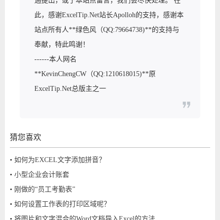
通提出，或于本站点留言，我们会尽快处理。 在
此，感谢ExcelTip.Net站长Apolloh的支持，感谢本
站点所有人**绿色风（QQ:79664738)**的支持与
奉献，特此鸣谢！
------本人网名
**KevinChengCW（QQ:1210618015)**原
ExcelTip.Net总版主之一
猜您喜欢
•
如何为EXCEL文字添加拼音？
•
小型企业会计账套
•
刚做的“员工考勤表”
•
如何设置工作表的打印区域呢？
•
将图片和文字混合的Word文档导入Excel的方法